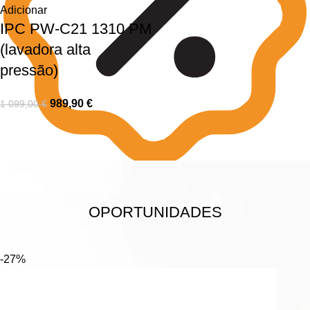
Adicionar
IPC PW-C21 1310 PM
(lavadora alta
pressão)
989,90
€
1 099,00
€
OPORTUNIDADES
-27%