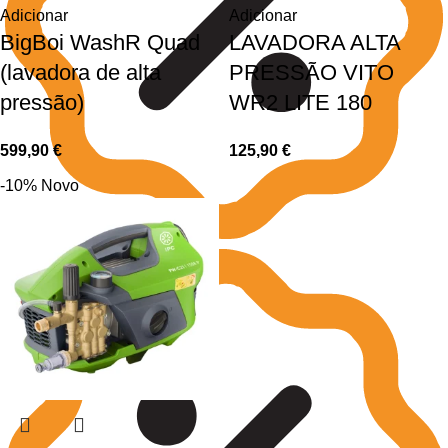
Adicionar
Adicionar
BigBoi WashR Quad
LAVADORA ALTA
(lavadora de alta
PRESSÃO VITO
pressão)
WR2 LITE 180
599,90
€
125,90
€
-10%
Novo