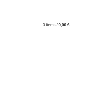
0
items
/
0,00
€