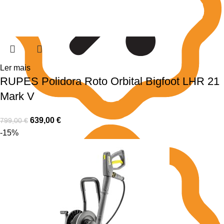
Ler mais
RUPES Polidora Roto Orbital Bigfoot LHR 21
Mark V
639,00
€
799,00
€
-15%