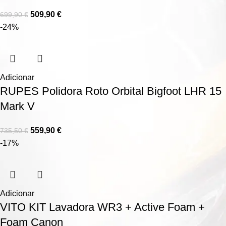
509,90
€
699,90
€
-24%
Adicionar
RUPES Polidora Roto Orbital Bigfoot LHR 15
Mark V
559,90
€
735,50
€
-17%
Adicionar
VITO KIT Lavadora WR3 + Active Foam +
Foam Canon