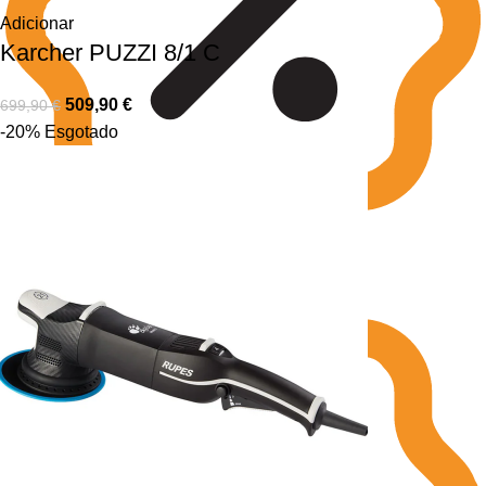
Adicionar
Karcher PUZZI 8/1 C
509,90
€
699,90
€
-20%
Esgotado