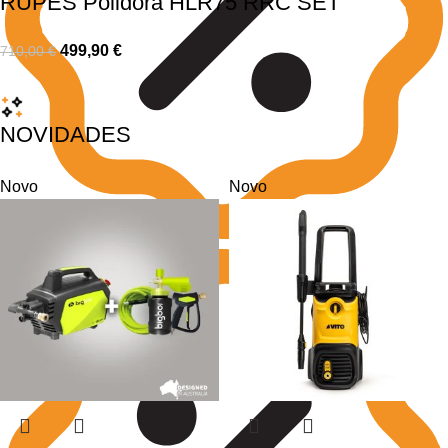
RUPES Polidora HLR75 RRC SET
499,90
€
710,00
€
NOVIDADES
Novo
Novo