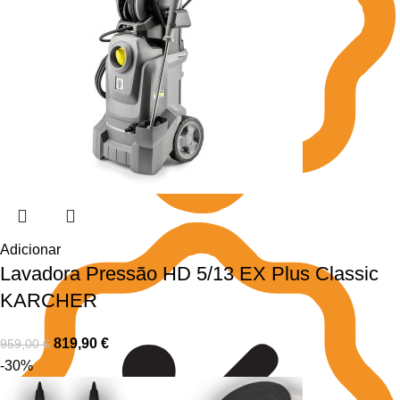
Adicionar
Lavadora Pressão HD 5/13 EX Plus Classic
KARCHER
819,90
€
959,00
€
-30%