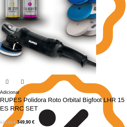
Adicionar
RUPES Polidora Roto Orbital Bigfoot LHR 15
ES RRC SET
349,90
€
570,00
€