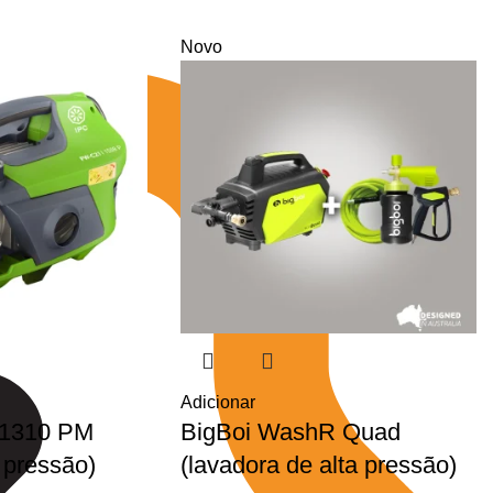
Novo
Adicionar
1310 PM
BigBoi WashR Quad
a pressão)
(lavadora de alta pressão)