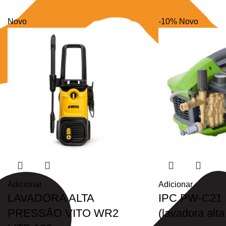
Novo
-10%
Novo
Adicionar
Adicionar
LAVADORA ALTA
IPC PW-C21 
PRESSÃO VITO WR2
(lavadora alt