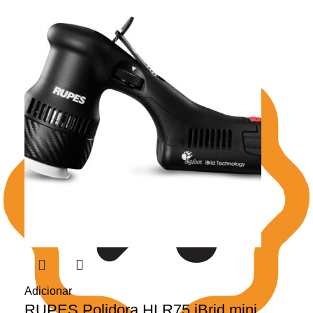
Adicionar
RUPES Polidora HLR75 iBrid mini