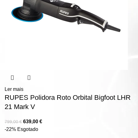
Ler mais
RUPES Polidora Roto Orbital Bigfoot LHR
21 Mark V
639,00
€
799,00
€
-22%
Esgotado