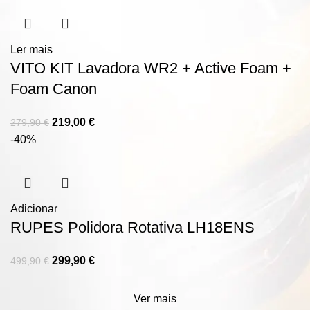
Ler mais
VITO KIT Lavadora WR2 + Active Foam +
Foam Canon
219,00
€
279,90
€
-40%
Adicionar
RUPES Polidora Rotativa LH18ENS
299,90
€
499,90
€
Ver mais