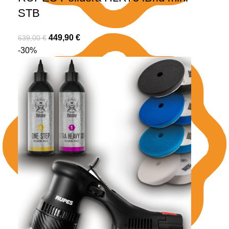
STB
449,90
€
639,00
€
-30%