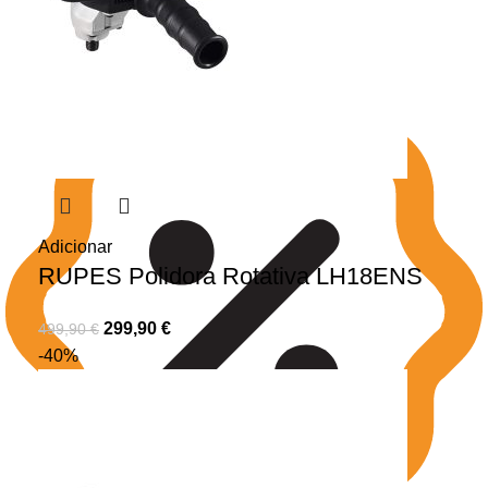
Adicionar
RUPES Polidora Rotativa LH18ENS
299,90
€
499,90
€
-40%