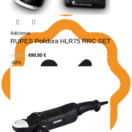
Adicionar
RUPES Polidora HLR75 RRC SET
499,90
€
710,00
€
-40%