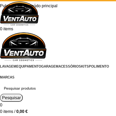
Pular para o conteúdo principal
0
items
LAVAGEM
EQUIPAMENTO
GARAGEM
ACESSÓRIOS
KITS
POLIMENTO
MARCAS
Pesquisar
0
0
items
/
0,00
€