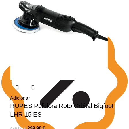
Adicionar
RUPES Polidora Roto Orbital Bigfoot
LHR 15 ES
299,90
€
499,00
€