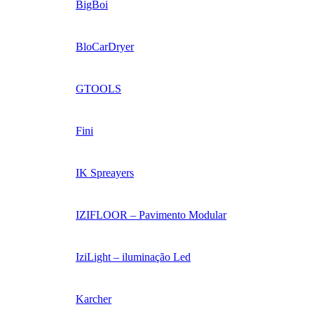
BigBoi
BloCarDryer
GTOOLS
Fini
IK Spreayers
IZIFLOOR – Pavimento Modular
IziLight – iluminação Led
Karcher