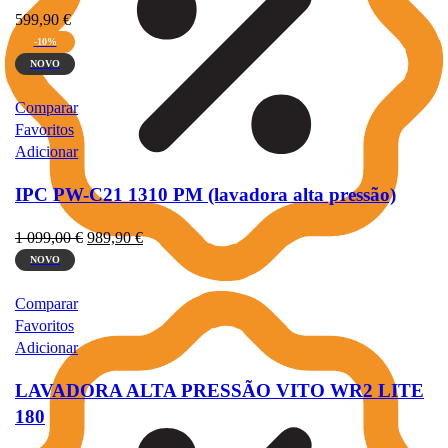
599,90
€
-10%
NOVO
Comparar
Favoritos
Adicionar
IPC PW-C21 1310 PM (lavadora alta pressão)
O
O
1 099,00
€
989,90
€
preço
preço
NOVO
original
atual
era:
é:
Comparar
1
989,90 €.
Favoritos
099,00 €.
Adicionar
LAVADORA ALTA PRESSÃO VITO WR2 LITE
180