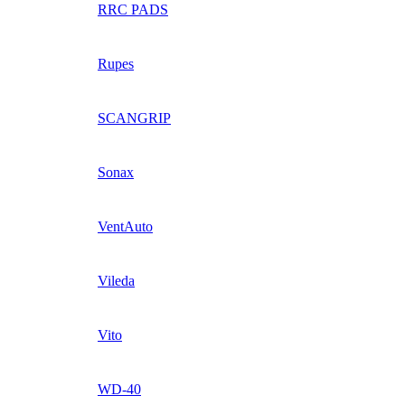
RRC PADS
Rupes
SCANGRIP
Sonax
VentAuto
Vileda
Vito
WD-40