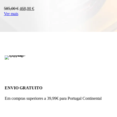
O
O
585,00
€
468,00
€
Ver mais
preço
preço
original
atual
era:
é:
585,00 €.
468,00 €.
ENVIO GRATUITO
Em compras superiores a 39,99€ para Portugal Continental