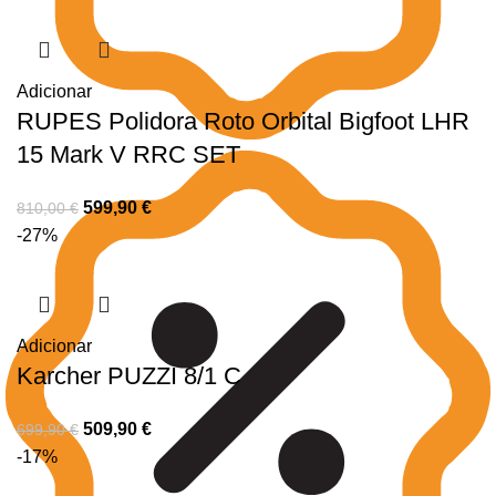
Adicionar
RUPES Polidora Roto Orbital Bigfoot LHR
15 Mark V RRC SET
599,90
€
810,00
€
-27%
Adicionar
Karcher PUZZI 8/1 C
509,90
€
699,90
€
-17%