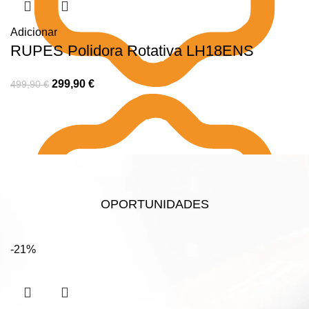
Adicionar
RUPES Polidora Rotativa LH18ENS
299,90
€
499,90
€
OPORTUNIDADES
-21%