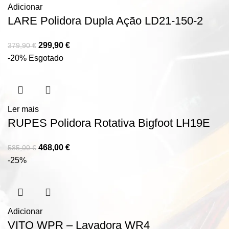
Adicionar
LARE Polidora Dupla Ação LD21-150-2
299,90
€
379,90
€
-20%
Esgotado
Ler mais
RUPES Polidora Rotativa Bigfoot LH19E
468,00
€
585,00
€
-25%
Adicionar
VITO WPR – Lavadora WR4