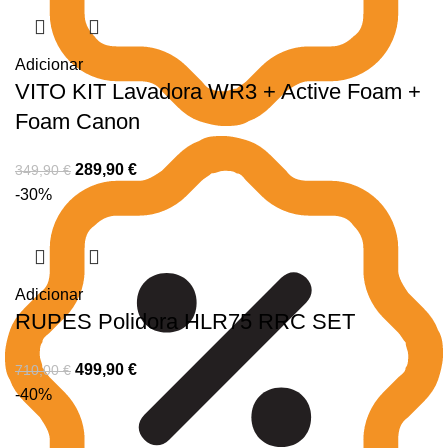
Adicionar
VITO KIT Lavadora WR3 + Active Foam +
Foam Canon
289,90
€
349,90
€
-30%
Adicionar
RUPES Polidora HLR75 RRC SET
499,90
€
710,00
€
-40%