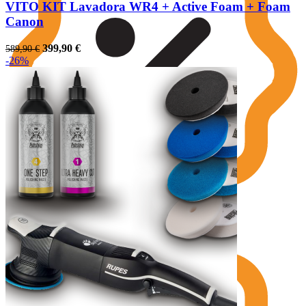
VITO KIT Lavadora WR4 + Active Foam + Foam
Canon
O
O
399,90
€
589,90
€
preço
preço
-26%
original
atual
era:
é:
589,90 €.
399,90 €.