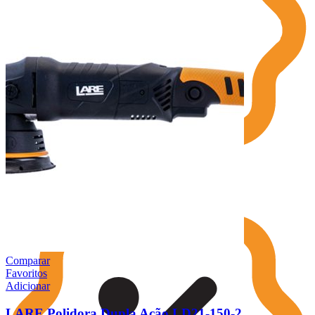
199,90 €.
139,90 €.
Comparar
Favoritos
Adicionar
LARE Polidora Dupla Ação LD21-150-2