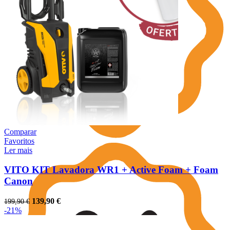
Comparar
Favoritos
Ler mais
VITO KIT Lavadora WR1 + Active Foam + Foam
Canon
O
O
139,90
€
199,90
€
preço
preço
-21%
original
atual
era:
é: