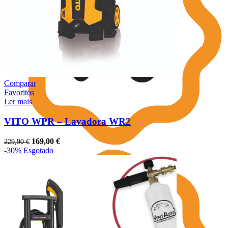
Comparar
Favoritos
Ler mais
VITO WPR – Lavadora WR2
O
O
169,00
€
229,90
€
preço
preço
-30%
Esgotado
original
atual
era:
é:
229,90 €.
169,00 €.