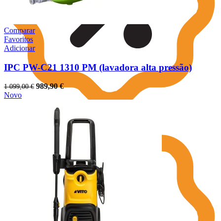
Comparar
Favoritos
Adicionar
IPC PW-C21 1310 PM (lavadora alta pressão)
O
O
989,90
€
1 099,00
€
preço
preço
Novo
original
atual
era:
é:
1
989,90 €.
099,00 €.