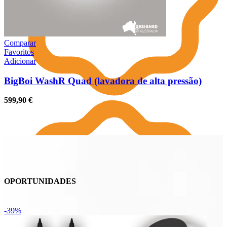
Comparar
Favoritos
Adicionar
BigBoi WashR Quad (lavadora de alta pressão)
599,90
€
OPORTUNIDADES
-39%