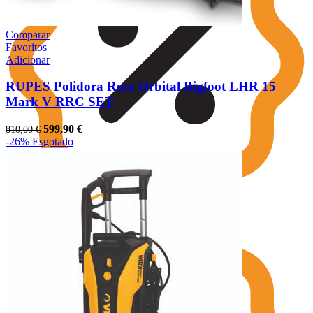
Comparar
Favoritos
Adicionar
RUPES Polidora Roto Orbital Bigfoot LHR 15
Mark V RRC SET
O
O
599,90
€
810,00
€
preço
preço
-26%
Esgotado
original
atual
era:
é:
810,00 €.
599,90 €.