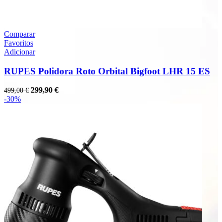
Comparar
Favoritos
Adicionar
RUPES Polidora Roto Orbital Bigfoot LHR 15 ES
O
O
299,90
€
499,00
€
preço
preço
-30%
original
atual
era:
é:
499,00 €.
299,90 €.